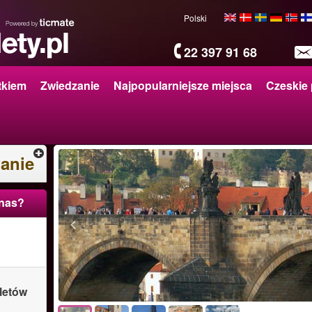
Polski
22 397 91 68
tkiem
Zwiedzanie
Najpopularniejsze miejsca
Czeskie 
anie
 nas?
letów