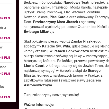
Będziesz mógł podziwiać
Narodowy Teatr
, przepiękną
panoramę Zamku Praskiego i Mostu Karola, następnie
a
ujrzysz Bramę Prochową, Plac Wacława, centrum
Nowego Miasta,
Plac Karol
a oraz odnowiony Tańcząc
167 PLN
Dom.
Przekroczymy Most Jirasek
i będziemy
kontynuować wycieczkę po Lesser Quarter i do Kościół
ór z
Świetego Mikołaja
.
255 PLN
Stąd pójdziemy pieszo wzdłuż
Zamku Praskiego
,
zobaczymy
Katedrę Św. Wita
, gdzie znajduje się klejn
 w
korony czeskiej. W
Pałacu Lobkowiczów
będziesz mi
okazję skosztować ożeźwiającej kawy w zachwycającej
241 PLN
historycznej kafeterii. Po krótkiej przerwie powrócimy d
Lion’s Cour
t, z którego udamy się do Jewish Town, do
rnec
najstarszej synagogi w Europie a stąd do
Starego
142 PLN
Miasta
, jednego z najstarszych targów w Pradze, z
zabytkowym ratuszem i światowej sławy
Zegarem
Astronomicznym
.
mku
Tutaj zakończymy naszą wycieczkę!
151 PLN
Ważne informacje: