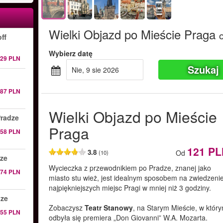
Wielki Objazd po Mieście Praga
ff
Wybierz datę
129 PLN
Szukaj
nie, 9 sie 2026
187 PLN
Wielki Objazd po Mieście
Pradze
Praga
158 PLN
121 PL
3.8
Od
(10)
dze
Wycieczka z przewodnikiem po Pradze, znanej jako
174 PLN
miasto stu wież, jest idealnym sposobem na zwiedzeni
najpiękniejszych miejsc Pragi w mniej niż 3 godziny.
dze
Zobaczysz
Teatr Stanowy
, na Starym Mieście, w któr
55 PLN
odbyła się premiera „Don Giovanni” W.A. Mozarta.