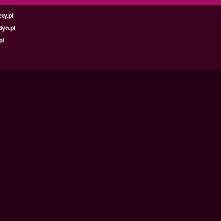
ty.pl
yn.pl
pl