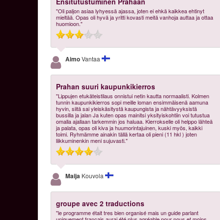
Ensitutustuminen Prahaan
"Oli paljon asiaa lyhyessä ajassa, joten ei ehkä kaikkea ehtinyt
mieltää. Opas oli hyvä ja yritti kovasti meitä vanhoja auttaa ja ottaa
huomioon."
Aimo
Vantaa
Prahan suuri kaupunkikierros
"Lippujen etukäteistilaus onnistui netin kautta normaalisti. Kolmen
tunnin kaupunkikierros sopi meille loman ensimmäisenä aamuna
hyvin, siitä sai yleiskäsitystä kaupungista ja nähtävyyksistä
bussilla ja jalan Ja kuten opas mainitsi yksityiskohtiin voi tutustua
omalla ajallaan tarkemmin jos haluaa. Kierrokselle oli helppo lähteä
ja palata, opas oli kiva ja huumorintajuinen, kuski myös, kaikki
toimi. Ryhmämme ainakin tällä kertaa oli pieni (11 hkl ) joten
liikkuminenkin meni sujuvasti."
Maija
Kouvola
groupe avec 2 traductions
"le programme était tres bien organisé mais un guide parlant
uniquement français aurai été plus agréable pour nous et moins