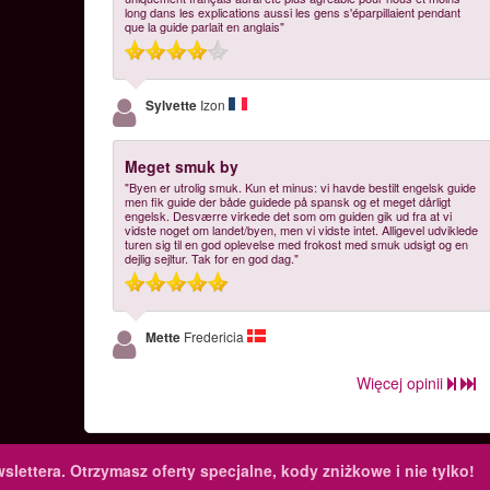
long dans les explications aussi les gens s'éparpillaient pendant
que la guide parlait en anglais"
Sylvette
Izon
Meget smuk by
"Byen er utrolig smuk. Kun et minus: vi havde bestilt engelsk guide
men fik guide der både guidede på spansk og et meget dårligt
engelsk. Desværre virkede det som om guiden gik ud fra at vi
vidste noget om landet/byen, men vi vidste intet. Alligevel udviklede
turen sig til en god oplevelse med frokost med smuk udsigt og en
dejlig sejltur. Tak for en god dag."
Mette
Fredericia
Więcej opinii
slettera.
Otrzymasz oferty specjalne, kody zniżkowe i nie tylko!