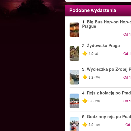
Podobne wydarzenia
1.
Big Bus Hop-on Hop-o
Prague
Od
2.
Żydowska Praga
4.0
Od
(2)
3.
Wycieczka po Złotej 
3.9
Od
(20)
4.
Rejs z kolacją po Pra
3.8
Od
(29)
5.
Godzinny rejs po Pra
3.9
Od
(10)