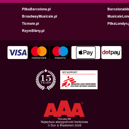
PilkaBarcelona.pl
Barcelonabile
BroadwayMusicale.pl
MusicaleLond
Ticmate.pl
PilkaLondyn.
RzymBilety.pl
WE SUPPORT
Najwyższa wiarygodność kredytowa
© Dun & Bradstreet 2026