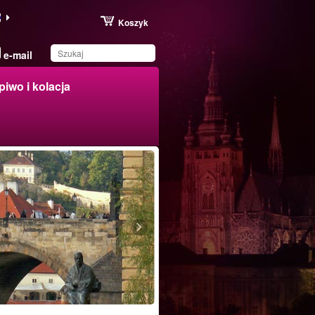
Koszyk
e-mail
piwo i kolacja
Produkt został zapisany
na Twojej liście