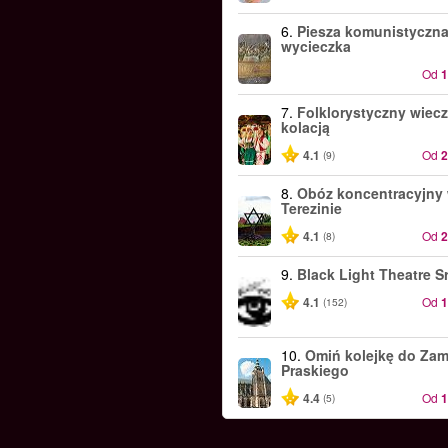
6.
Piesza komunistyczn
wycieczka
Od
7.
Folklorystyczny wiecz
kolacją
4.1
Od
(9)
8.
Obóz koncentracyjny
Terezinie
4.1
Od
(8)
9.
Black Light Theatre S
4.1
Od
(152)
10.
Omiń kolejkę do Za
Praskiego
4.4
Od
(5)