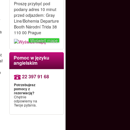
Proszę przybyć pod
podany adres 10 minut
przed odjazdem: Gray
y
Line/Bohemia Departure
Booth Národní Trida 38
a
110 00 Prague
Wyświetl mapę
ot
Pomoc w języku
ał
angielskim
,
o
22 397 91 68
Potrzebujesz
pomocy z
rezerwacją?
Chętnie
odpowiemy na
Twoje pytania.