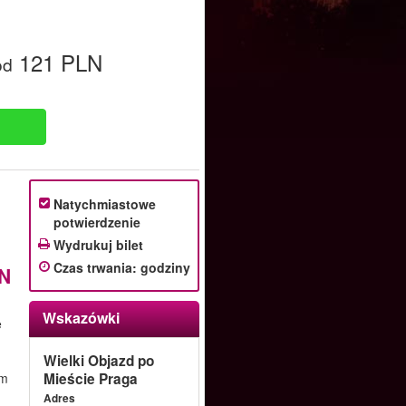
121 PLN
od
Natychmiastowe
potwierdzenie
Wydrukuj bilet
Czas trwania
:
godziny
N
Wskazówki
e
Wielki Objazd po
ym
Mieście Praga
Adres