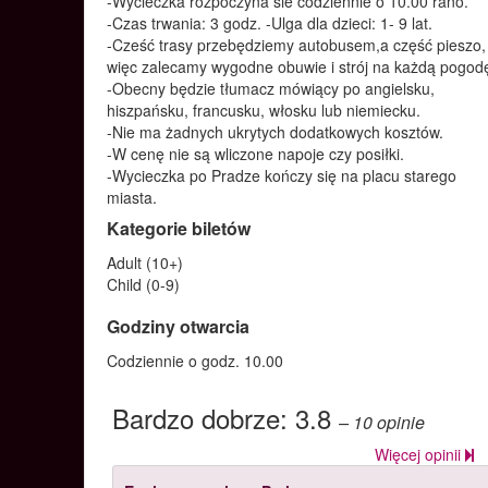
-Wycieczka rozpoczyna sie codziennie o 10.00 rano.
-Czas trwania: 3 godz. -Ulga dla dzieci: 1- 9 lat.
-Cześć trasy przebędziemy autobusem,a część pieszo,
więc zalecamy wygodne obuwie i strój na każdą pogod
-Obecny będzie tłumacz mówiący po angielsku,
hiszpańsku, francusku, włosku lub niemiecku.
-Nie ma żadnych ukrytych dodatkowych kosztów.
-W cenę nie są wliczone napoje czy posiłki.
-Wycieczka po Pradze kończy się na placu starego
miasta.
Kategorie biletów
Adult (10+)
Child (0-9)
Godziny otwarcia
Codziennie o godz. 10.00
Bardzo dobrze:
3.8
– 10
opinie
Więcej opinii