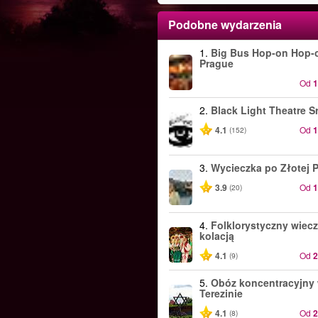
Podobne wydarzenia
1.
Big Bus Hop-on Hop-o
Prague
Od
2.
Black Light Theatre S
4.1
Od
(152)
3.
Wycieczka po Złotej 
3.9
Od
(20)
4.
Folklorystyczny wiecz
kolacją
4.1
Od
(9)
5.
Obóz koncentracyjny
Terezinie
4.1
Od
(8)