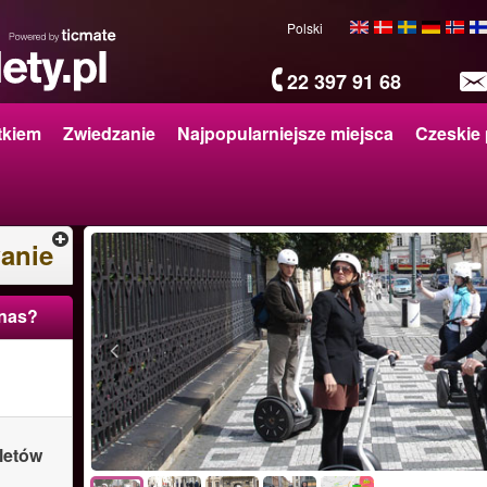
Polski
22 397 91 68
tkiem
Zwiedzanie
Najpopularniejsze miejsca
Czeskie 
anie
 nas?
letów