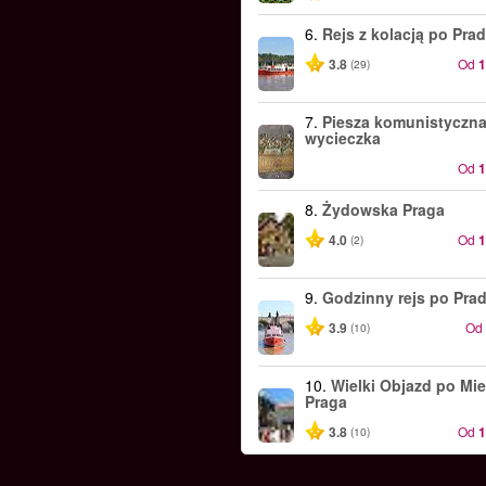
6.
Rejs z kolacją po Pra
3.8
Od
(29)
7.
Piesza komunistyczn
wycieczka
Od
8.
Żydowska Praga
4.0
Od
(2)
9.
Godzinny rejs po Pra
3.9
Od
(10)
10.
Wielki Objazd po Mie
Praga
3.8
Od
(10)