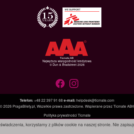
WE SUPPORT
Najwyższa wiarygodność kredytowa
© Dun & Bradstreet 2026
Telefon
:
+48 22 397 91 68
e-mail
:
helpdesk@ticmate.com
© 2026
PragaBilety.pl
, Wszelkie prawa zastrzeżone. Wspierane przez
Ticmate AB
Polityka prywatności Ticmate
świadczenia, korzystamy z plików cookie na naszej stronie. Nie zapis