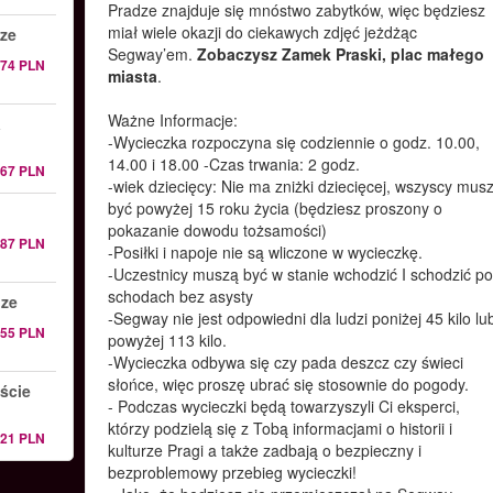
Pradze znajduje się mnóstwo zabytków, więc będziesz
miał wiele okazji do ciekawych zdjęć jeżdżąc
dze
Segway’em.
Zobaczysz Zamek Praski, plac małego
174 PLN
miasta
.
Ważne Informacje:
a
-Wycieczka rozpoczyna się codziennie o godz. 10.00,
14.00 i 18.00 -Czas trwania: 2 godz.
167 PLN
-wiek dziecięcy: Nie ma zniżki dziecięcej, wszyscy mus
być powyżej 15 roku życia (będziesz proszony o
pokazanie dowodu tożsamości)
187 PLN
-Posiłki i napoje nie są wliczone w wycieczkę.
-Uczestnicy muszą być w stanie wchodzić I schodzić p
schodach bez asysty
dze
-Segway nie jest odpowiedni dla ludzi poniżej 45 kilo lu
55 PLN
powyżej 113 kilo.
-Wycieczka odbywa się czy pada deszcz czy świeci
słońce, więc proszę ubrać się stosownie do pogody.
ście
- Podczas wycieczki będą towarzyszyli Ci eksperci,
którzy podzielą się z Tobą informacjami o historii i
121 PLN
kulturze Pragi a także zadbają o bezpieczny i
bezproblemowy przebieg wycieczki!