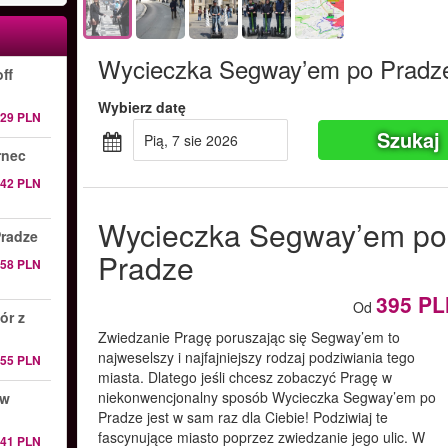
Wycieczka Segway’em po Pradz
ff
Wybierz datę
129 PLN
Szukaj
pią, 7 sie 2026
rnec
142 PLN
Wycieczka Segway’em po
Pradze
Pradze
158 PLN
395 PL
Od
ór z
Zwiedzanie Pragę poruszając się Segway’em to
najweselszy i najfajniejszy rodzaj podziwiania tego
255 PLN
miasta. Dlatego jeśli chcesz zobaczyć Pragę w
niekonwencjonalny sposób Wycieczka Segway’em po
 w
Pradze jest w sam raz dla Ciebie! Podziwiaj te
fascynujące miasto poprzez zwiedzanie jego ulic. W
241 PLN