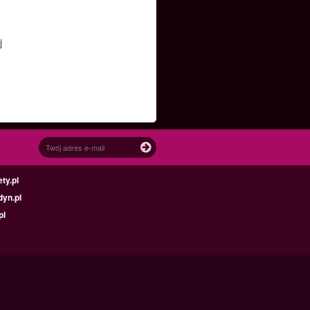
j
ty.pl
yn.pl
pl