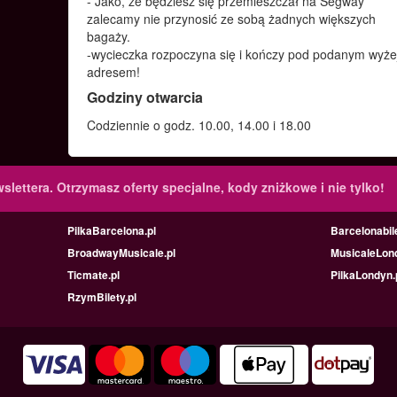
- Jako, że będziesz się przemieszczał na Segway
zalecamy nie przynosić ze sobą żadnych większych
bagaży.
-wycieczka rozpoczyna się i kończy pod podanym wyże
adresem!
Godziny otwarcia
Codziennie o godz. 10.00, 14.00 i 18.00
slettera.
Otrzymasz oferty specjalne, kody zniżkowe i nie tylko!
PilkaBarcelona.pl
Barcelonabile
BroadwayMusicale.pl
MusicaleLond
Ticmate.pl
PilkaLondyn.
RzymBilety.pl