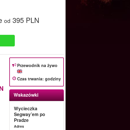
e
395 PLN
od
Przewodnik na żywo
Czas trwania
:
godziny
N
Wskazówki
Wycieczka
Segway’em po
Pradze
Adres