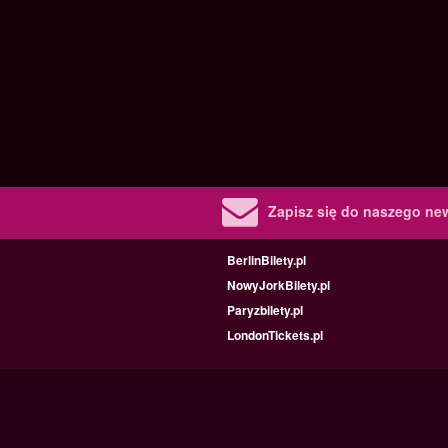
Zapisz się do naszego new
BerlinBilety.pl
NowyJorkBilety.pl
Paryzbilety.pl
LondonTickets.pl