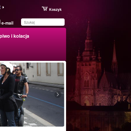
Koszyk
e-mail
piwo i kolacja
Produkt został zapisany
na Twojej liście