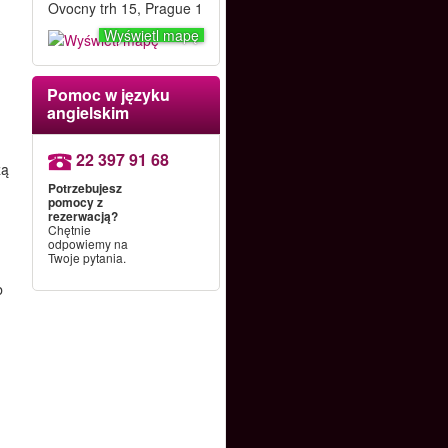
Ovocny trh 15, Prague 1
Wyświetl mapę
Pomoc w języku
angielskim
22 397 91 68
zą
Potrzebujesz
pomocy z
rezerwacją?
Chętnie
odpowiemy na
o
Twoje pytania.
b