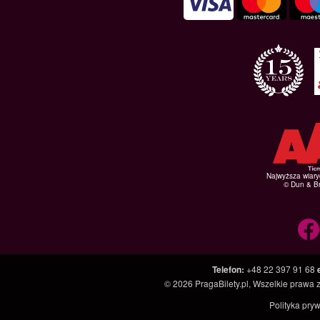
Najwyższa wiar
© Dun & Br
Telefon
:
+48 22 397 91 68
© 2026
PragaBilety.pl
, Wszelkie prawa 
Polityka pry