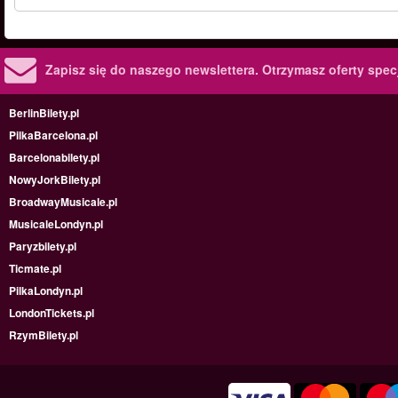
Zapisz się do naszego newslettera.
Otrzymasz oferty specj
BerlinBilety.pl
PilkaBarcelona.pl
Barcelonabilety.pl
NowyJorkBilety.pl
BroadwayMusicale.pl
MusicaleLondyn.pl
Paryzbilety.pl
Ticmate.pl
PilkaLondyn.pl
LondonTickets.pl
RzymBilety.pl